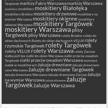
markizy Fakro Warszawa
markizy Warszawa
Targówek
moskitiery Białołęka
moskitiery
moskitiera
moskitiery drzwiowe
moskitiery Bródno
moskitiery na
moskitiery okienne
wymiar Warszawa
moskitiery
moskitiery Targówek
okienne Warszawa
moskitiery Warszawa
plisy
Targówek
plisy Warszawa
rolety Bródno
rolety do
rolety
okien dachowych
Rolety do okien dachowych VELUX
rolety Targówek
rzymskie Targówek
rolety Warszawa
rolety VELUX
rolety Zacisze
siatka poll tex
siatki do okien Warszawa
siatki przeciw owadom
siatki przeciw owadom Warszawa
Targówek
wymiana
żaluzje drewniane
siatek w moskitierach
żaluzje drewniane
żaluzje drewniane Targówek
cena Warszawa
żaluzje
żaluzje drewniane Warszawa
żaluzje drewniane Zacisze
żaluzje
na wymiar Warszawa
żaluzje plisowane
Targówek
żaluzje Warszawa