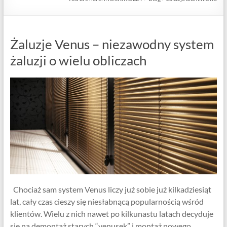
Żaluzje Venus – niezawodny system
żaluzji o wielu obliczach
Chociaż sam system Venus liczy już sobie już kilkadziesiąt
lat, cały czas cieszy się niesłabnącą popularnością wśród
klientów. Wielu z nich nawet po kilkunastu latach decyduje
się na demontaż starych “venusek” i montaż nowego