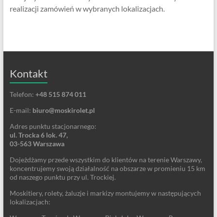
realizacji zamówień w wybranych lokalizacjach.
Kontakt
Telefon:
+48 515 874 011
E-mail:
biuro@moskirolet.pl
Adres punktu stacjonarnego:
ul. Trocka 6 lok. 47,
03-563 Warszawa
Dojeżdżamy przede wszystkim do klientów na terenie Warszawy,
koncentrujemy swoją działalność na obszarze w promieniu 15 km
od naszego punktu przy ul. Trockiej.
Moskitiery, rolety, żaluzje i markizy montujemy w następujących
lokalizacjach: