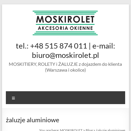
Skip
to
content
MOSKIROLET
tel.: +48 515 874 011 | e-mail:
siatki na
owady |
biuro@moskirolet.pl
moskitiery
MOSKITIERY, ROLETY i ŻALUZJE z dojazdem do klienta
okienne |
(Warszawa i okolice)
rolety i
żaluzje |
moskitiery
ramkowe i
Menu
drzwiowe
|
Warszawa
żaluzje aluminiowe
You are here:
MOSKIROLET
>
Blog
>
żaluzje aluminiowe