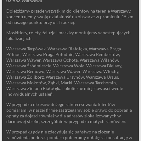
03-563 Warszawa
Dojeżdżamy przede wszystkim do klientów na terenie Warszawy,
koncentrujemy swoją działalność na obszarze w promieniu 15 km
od naszego punktu przy ul. Trockiej.
Moskitiery, rolety, żaluzje i markizy montujemy w następujących
lokalizacjach:
Warszawa Targówek, Warszawa Białołęka, Warszawa Praga
Północ, Warszawa Praga Południe, Warszawa Rembertów,
Warszawa Wawer, Warszawa Ochota, Warszawa Wilanów,
Warszawa Śródmieście, Warszawa Wola, Warszawa Bielany,
Warszawa Bemowo, Warszawa Wawer, Warszawa Włochy,
Warszawa Żoliborz, Warszawa Ursynów, Warszawa Ursus,
Warszawa Mokotów, Ząbki, Marki, Warszawa Tarchomin,
Warszawa Zielona Białołęka i okoliczne miejscowości wedle
indywidualnych ustaleń.
W przypadku okresów dużego zainteresowania klientów
pomiarami w naszej firmie zastrzegamy sobie prawo do pobrania
opłaty za dojazd również w dla adresów zlokalizowanych w
darmowej strefie, szczególnie w przypadku małych zamówień.
W przypadku gdy nie zdecydują się państwo na złożenie
zamówienia podczas pomiaru pobieramy opłatę za konsultację w