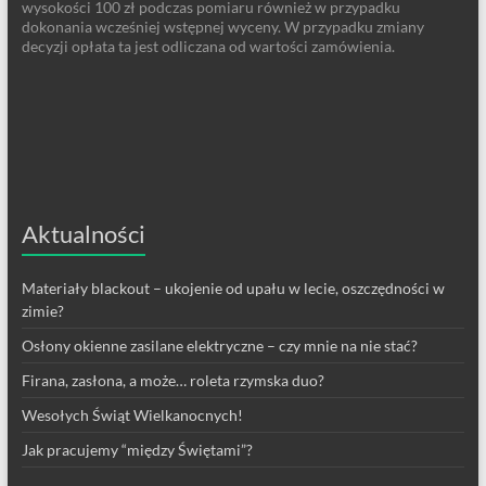
wysokości 100 zł podczas pomiaru również w przypadku
dokonania wcześniej wstępnej wyceny. W przypadku zmiany
decyzji opłata ta jest odliczana od wartości zamówienia.
Aktualności
Materiały blackout – ukojenie od upału w lecie, oszczędności w
zimie?
Osłony okienne zasilane elektryczne – czy mnie na nie stać?
Firana, zasłona, a może… roleta rzymska duo?
Wesołych Świąt Wielkanocnych!
Jak pracujemy “między Świętami”?