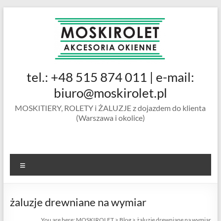
Skip
to
content
MOSKIROLET
tel.: +48 515 874 011 | e-mail:
siatki na
owady |
biuro@moskirolet.pl
moskitiery
MOSKITIERY, ROLETY i ŻALUZJE z dojazdem do klienta
okienne |
(Warszawa i okolice)
rolety i
żaluzje |
moskitiery
ramkowe i
Menu
drzwiowe
|
Warszawa
żaluzje drewniane na wymiar
You are here:
MOSKIROLET
>
Blog
>
żaluzje drewniane na wymiar