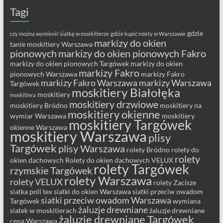
Tagi
gdzie
czy można wymienić siatkę w moskitierze
gdzie kupić rolety w Warszawie
markizy do okien
tanie moskitiery Warszawa
pionowych
markizy do okien pionowych Fakro
markizy do okien pionowych Targówek
markizy do okien
markizy Fakro
pionowych Warszawa
markizy Fakro
markizy Fakro Warszawa
markizy Warszawa
Targówek
moskitiery Białołęka
moskitiery
moskitiera
moskitiery drzwiowe
moskitiery Bródno
moskitiery na
moskitiery okienne
wymiar Warszawa
moskitiery
moskitiery Targówek
okienne Warszawa
moskitiery Warszawa
plisy
Targówek
plisy Warszawa
rolety Bródno
rolety do
rolety
okien dachowych
Rolety do okien dachowych VELUX
rolety Targówek
rzymskie Targówek
rolety Warszawa
rolety VELUX
rolety Zacisze
siatka poll tex
siatki do okien Warszawa
siatki przeciw owadom
siatki przeciw owadom Warszawa
Targówek
wymiana
żaluzje drewniane
siatek w moskitierach
żaluzje drewniane
żaluzje drewniane Targówek
cena Warszawa