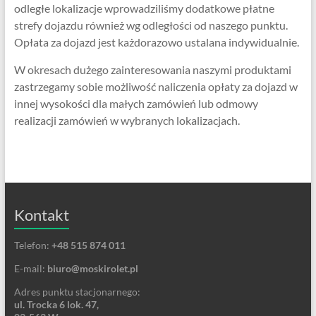
odległe lokalizacje wprowadziliśmy dodatkowe płatne
strefy dojazdu również wg odległości od naszego punktu.
Opłata za dojazd jest każdorazowo ustalana indywidualnie.
W okresach dużego zainteresowania naszymi produktami
zastrzegamy sobie możliwość naliczenia opłaty za dojazd w
innej wysokości dla małych zamówień lub odmowy
realizacji zamówień w wybranych lokalizacjach.
Kontakt
Telefon:
+48 515 874 011
E-mail:
biuro@moskirolet.pl
Adres punktu stacjonarnego:
ul. Trocka 6 lok. 47,