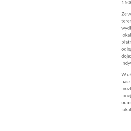
1 500
Ze w
tere
wydł
loka
płat
odle
doja
indy
W ok
nasz
możl
inne
odmo
lokal