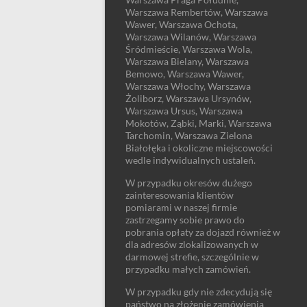
Warszawa Rembertów, Warszawa
Wawer, Warszawa Ochota,
Warszawa Wilanów, Warszawa
Śródmieście, Warszawa Wola,
Warszawa Bielany, Warszawa
Bemowo, Warszawa Wawer,
Warszawa Włochy, Warszawa
Żoliborz, Warszawa Ursynów,
Warszawa Ursus, Warszawa
Mokotów, Ząbki, Marki, Warszawa
Tarchomin, Warszawa Zielona
Białołęka i okoliczne miejscowości
wedle indywidualnych ustaleń.
W przypadku okresów dużego
zainteresowania klientów
pomiarami w naszej firmie
zastrzegamy sobie prawo do
pobrania opłaty za dojazd również w
dla adresów zlokalizowanych w
darmowej strefie, szczególnie w
przypadku małych zamówień.
W przypadku gdy nie zdecydują się
państwo na złożenie zamówienia