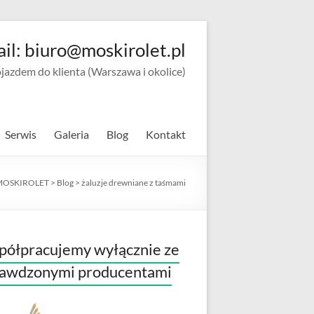
ail: biuro@moskirolet.pl
zdem do klienta (Warszawa i okolice)
Serwis
Galeria
Blog
Kontakt
MOSKIROLET
>
Blog
>
żaluzje drewniane z taśmami
ółpracujemy wyłącznie ze
rawdzonymi producentami