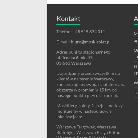
Kontakt
A
Telefon:
+48 515 874 011
Ma
up
E-mail:
biuro@moskirolet.pl
Os
Adres punktu stacjonarnego:
– 
ul. Trocka 6 lok. 47,
03-563 Warszawa
Fi
rz
Dojeżdżamy przede wszystkim do
klientów na terenie Warszawy,
We
koncentrujemy swoją działalność na
obszarze w promieniu 15 km od
Ja
naszego punktu przy ul. Trockiej.
Moskitiery, rolety, żaluzje i markizy
montujemy w następujących
lokalizacjach:
Warszawa Targówek, Warszawa
Białołęka, Warszawa Praga Północ,
Warszawa Praga Południe,