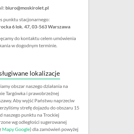
il:
biuro@moskirolet.pl
s punktu stacjonarnego:
Trocka 6 lok. 47, 03-563 Warszawa
ęcamy do kontaktu celem umówienia
kania w dogodnym terminie.
ługiwane lokalizacje
iamy obszar naszego działania na
nie Targówka i prawobrzeżnej
zawy. Aby wyjść Państwu naprzeciw
erzyliśmy strefę dojazdu do obszaru 15
d naszego punktu na Trockiej
rzone wg odległości sugerowanej
z
Mapy Google
) dla zamówień powyżej