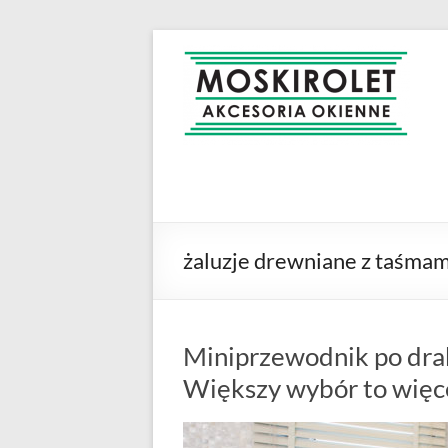
Skip
to
MOSKIROLET
siatki na
content
owady |
moskitiery
okienne |
rolety i
żaluzje |
moskitiery
ramkowe i
żaluzje drewniane z taśmam
drzwiowe
|
Warszawa
Miniprzewodnik po drab
Większy wybór to więce