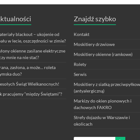
ktualności
Znajdź szybko
teriały blackout – ukojenie od
Kontakt
ału w lecie, oszczędności w zimie?
Moskitiery drzwiowe
łony okienne zasilane elektryczne
Moskitiery okienne (ramkowe)
czy mnie na nie stać?
Rolety
rana, zasłona, a może… roleta
ymska duo?
Serwis
sołych Świąt Wielkanocnych!
Moskitiery z siatką przeciwpyłko
(antyalergiczną)
k pracujemy “między Świętami”?
Markizy do okien pionowych i
dachowych FAKRO
Strefy dojazdu w Warszawie i
okolicach