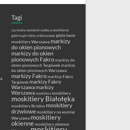
Tagi
czy można wymienić siatkę w moskitierze
gdzie tanie
gdzie kupić rolety w Warszawie
markizy
moskitiery Warszawa
do okien pionowych
markizy do okien
pionowych Fakro
markizy do
okien pionowych Targówek
markizy
do okien pionowych Warszawa
markizy Fakro
markizy Fakro
wą
markizy Fakro
Targówek
Warszawa
markizy
Warszawa
moskitiery
moskitiera
moskitiery Białołęka
moskitiery
moskitiery Bródno
drzwiowe
moskitiery na wymiar
moskitiery
Warszawa
okienne
moskitiery okienne
moskitiery