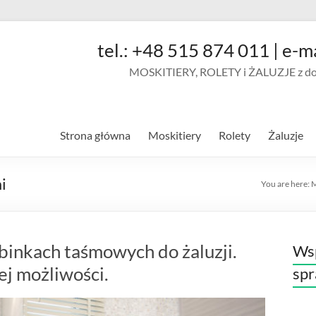
tel.: +48 515 874 011 | e-m
MOSKITIERY, ROLETY i ŻALUZJE z doja
Strona główna
Moskitiery
Rolety
Żaluzje
i
You are here:
inkach taśmowych do żaluzji.
Wsp
j możliwości.
sp