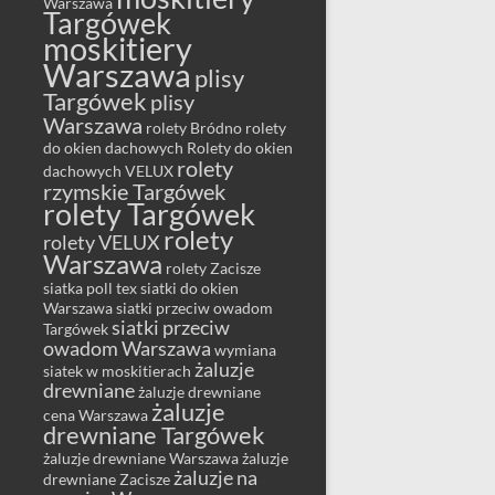
Warszawa
Targówek
moskitiery
Warszawa
plisy
Targówek
plisy
Warszawa
rolety Bródno
rolety
do okien dachowych
Rolety do okien
rolety
dachowych VELUX
rzymskie Targówek
rolety Targówek
rolety
rolety VELUX
Warszawa
rolety Zacisze
siatka poll tex
siatki do okien
Warszawa
siatki przeciw owadom
siatki przeciw
Targówek
owadom Warszawa
wymiana
żaluzje
siatek w moskitierach
drewniane
żaluzje drewniane
żaluzje
cena Warszawa
drewniane Targówek
żaluzje drewniane Warszawa
żaluzje
żaluzje na
drewniane Zacisze