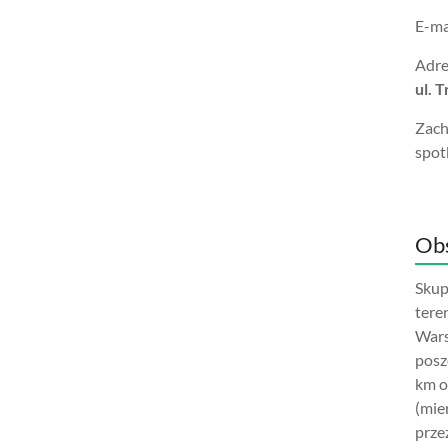
E-ma
Adre
ul. 
Zach
spot
Obs
Skup
tere
Wars
posz
km o
(mie
prze