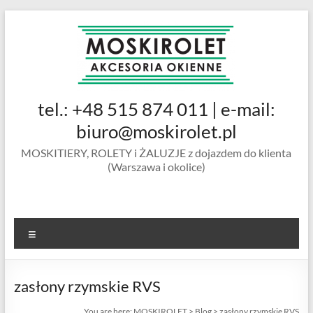
Skip
to
content
MOSKIROLET
tel.: +48 515 874 011 | e-mail:
siatki na
owady |
biuro@moskirolet.pl
moskitiery
MOSKITIERY, ROLETY i ŻALUZJE z dojazdem do klienta
okienne |
(Warszawa i okolice)
rolety i
żaluzje |
moskitiery
ramkowe i
Menu
drzwiowe
|
Warszawa
zasłony rzymskie RVS
You are here:
MOSKIROLET
>
Blog
>
zasłony rzymskie RVS