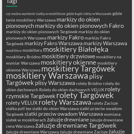
Tagi
gdzie
czy można wymienić siatkę w moskitierze
gdzie kupić rolety w Warszawie
markizy do okien
tanie moskitiery Warszawa
pionowych
markizy do okien pionowych Fakro
markizy do okien pionowych Targówek
markizy do okien
markizy Fakro
pionowych Warszawa
markizy Fakro
markizy Fakro Warszawa
markizy Warszawa
Targówek
moskitiery Białołęka
moskitiery
moskitiera
moskitiery drzwiowe
moskitiery Bródno
moskitiery na
moskitiery okienne
wymiar Warszawa
moskitiery
moskitiery Targówek
okienne Warszawa
moskitiery Warszawa
plisy
Targówek
plisy Warszawa
rolety Bródno
rolety do
rolety
okien dachowych
Rolety do okien dachowych VELUX
rolety Targówek
rzymskie Targówek
rolety Warszawa
rolety VELUX
rolety Zacisze
siatka poll tex
siatki do okien Warszawa
siatki przeciw owadom
siatki przeciw owadom Warszawa
Targówek
wymiana
żaluzje drewniane
siatek w moskitierach
żaluzje drewniane
żaluzje drewniane Targówek
cena Warszawa
żaluzje
żaluzje drewniane Warszawa
żaluzje drewniane Zacisze