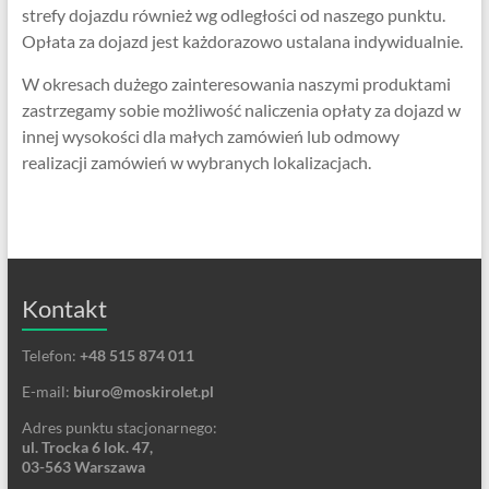
strefy dojazdu również wg odległości od naszego punktu.
Opłata za dojazd jest każdorazowo ustalana indywidualnie.
W okresach dużego zainteresowania naszymi produktami
zastrzegamy sobie możliwość naliczenia opłaty za dojazd w
innej wysokości dla małych zamówień lub odmowy
realizacji zamówień w wybranych lokalizacjach.
Kontakt
Telefon:
+48 515 874 011
E-mail:
biuro@moskirolet.pl
Adres punktu stacjonarnego:
ul. Trocka 6 lok. 47,
03-563 Warszawa