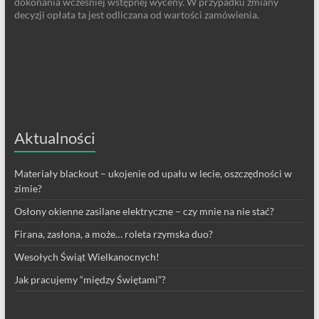
dokonania wcześniej wstępnej wyceny. W przypadku zmiany
decyzji opłata ta jest odliczana od wartości zamówienia.
Aktualności
Materiały blackout – ukojenie od upału w lecie, oszczędności w
zimie?
Osłony okienne zasilane elektryczne – czy mnie na nie stać?
Firana, zasłona, a może… roleta rzymska duo?
Wesołych Świąt Wielkanocnych!
Jak pracujemy “między Świętami”?