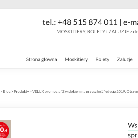
tel.: +48 515 874 011 | e-m
MOSKITIERY, ROLETY i ŻALUZJE z doja
Strona główna
Moskitiery
Rolety
Żaluzje
>
Blog
>
Produkty
>
VELUX promocja “Z widokiem na przyszłość” edycja 2019. Otrzy
Wsp
sp