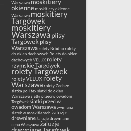
moskitiery
Warszawa
okienne
moskitiery okienne
moskitiery
Warszawa
Targówek
moskitiery
Warszawa
plisy
Targówek
plisy
Warszawa
rolety Bródno
rolety
do okien dachowych
Rolety do okien
rolety
dachowych VELUX
rzymskie Targówek
rolety Targówek
rolety
rolety VELUX
Warszawa
rolety Zacisze
siatka poll tex
siatki do okien
Warszawa
siatki przeciw owadom
siatki przeciw
Targówek
owadom Warszawa
wymiana
żaluzje
siatek w moskitierach
drewniane
żaluzje drewniane
żaluzje
cena Warszawa
drewniane Targówek