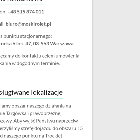
fon:
+48 515 874 011
il:
biuro@moskirolet.pl
s punktu stacjonarnego:
Trocka 6 lok. 47, 03-563 Warszawa
ęcamy do kontaktu celem umówienia
kania w dogodnym terminie.
ługiwane lokalizacje
iamy obszar naszego działania na
nie Targówka i prawobrzeżnej
zawy. Aby wyjść Państwu naprzeciw
erzyliśmy strefę dojazdu do obszaru 15
d naszego punktu na Trockiej