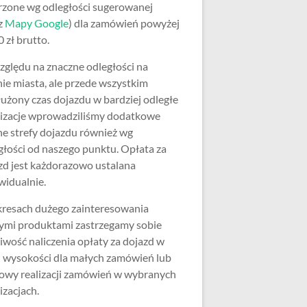
rzone wg odległości sugerowanej
z
Mapy Google
) dla zamówień powyżej
 zł brutto.
zględu na znaczne odległości na
nie miasta, ale przede wszystkim
użony czas dojazdu w bardziej odległe
lizacje wprowadziliśmy dodatkowe
ne strefy dojazdu również wg
głości od naszego punktu. Opłata za
zd jest każdorazowo ustalana
widualnie.
resach dużego zainteresowania
ymi produktami zastrzegamy sobie
iwość naliczenia opłaty za dojazd w
j wysokości dla małych zamówień lub
wy realizacji zamówień w wybranych
izacjach.