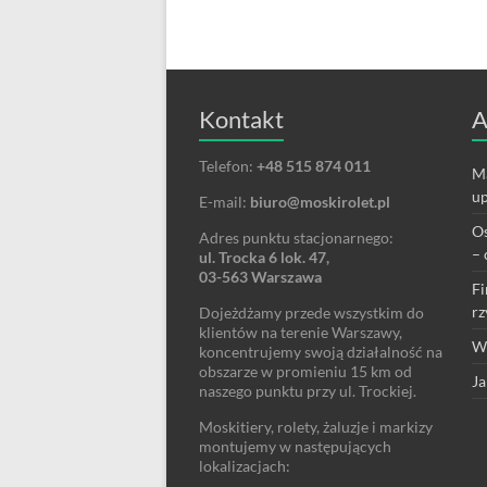
Kontakt
A
Telefon:
+48 515 874 011
Ma
up
E-mail:
biuro@moskirolet.pl
Os
Adres punktu stacjonarnego:
– 
ul. Trocka 6 lok. 47,
03-563 Warszawa
Fi
rz
Dojeżdżamy przede wszystkim do
klientów na terenie Warszawy,
We
koncentrujemy swoją działalność na
obszarze w promieniu 15 km od
Ja
naszego punktu przy ul. Trockiej.
Moskitiery, rolety, żaluzje i markizy
montujemy w następujących
lokalizacjach: