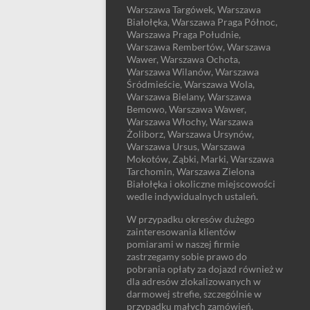
Warszawa Targówek, Warszawa
Białołęka, Warszawa Praga Północ,
Warszawa Praga Południe,
Warszawa Rembertów, Warszawa
Wawer, Warszawa Ochota,
Warszawa Wilanów, Warszawa
Śródmieście, Warszawa Wola,
Warszawa Bielany, Warszawa
Bemowo, Warszawa Wawer,
Warszawa Włochy, Warszawa
Żoliborz, Warszawa Ursynów,
Warszawa Ursus, Warszawa
Mokotów, Ząbki, Marki, Warszawa
Tarchomin, Warszawa Zielona
Białołęka i okoliczne miejscowości
wedle indywidualnych ustaleń.
W przypadku okresów dużego
zainteresowania klientów
pomiarami w naszej firmie
zastrzegamy sobie prawo do
pobrania opłaty za dojazd również w
dla adresów zlokalizowanych w
darmowej strefie, szczególnie w
przypadku małych zamówień.