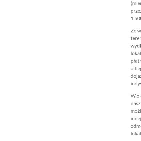
(mie
prze
1 500
Ze w
tere
wydł
loka
płat
odle
doja
indy
W ok
nasz
możl
inne
odmo
lokal