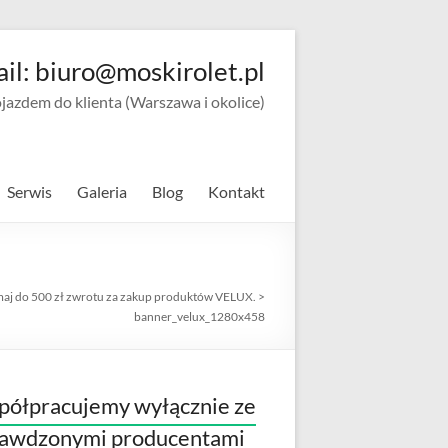
ail: biuro@moskirolet.pl
zdem do klienta (Warszawa i okolice)
Serwis
Galeria
Blog
Kontakt
maj do 500 zł zwrotu za zakup produktów VELUX.
>
banner_velux_1280x458
ółpracujemy wyłącznie ze
rawdzonymi producentami