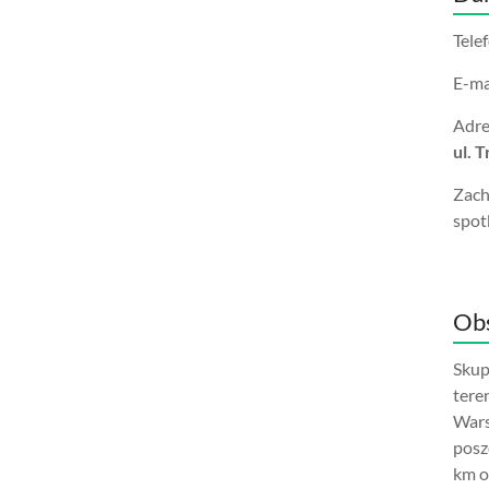
Tele
E-ma
Adre
ul. 
Zach
spot
Obs
Skup
tere
Wars
posz
km o