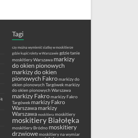
Tagi
czy można wymienić siatkę w moskitierze
gdzie tanie
gdzie kupić rolety w Warszawie
markizy
moskitiery Warszawa
do okien pionowych
markizy do okien
pionowych Fakro
markizy do
okien pionowych Targówek
markizy
do okien pionowych Warszawa
markizy Fakro
markizy Fakro
wą
markizy Fakro
Targówek
Warszawa
markizy
Warszawa
moskitiery
moskitiera
moskitiery Białołęka
moskitiery
moskitiery Bródno
drzwiowe
moskitiery na wymiar