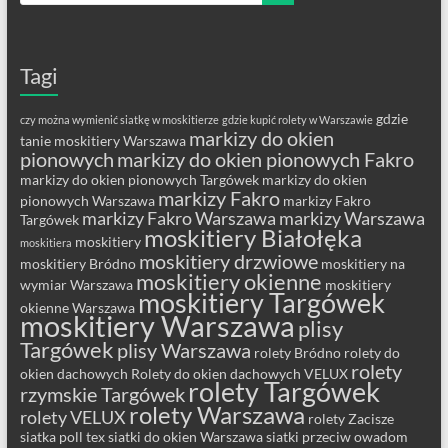
Tagi
gdzie
czy można wymienić siatkę w moskitierze
gdzie kupić rolety w Warszawie
markizy do okien
tanie moskitiery Warszawa
pionowych
markizy do okien pionowych Fakro
markizy do okien pionowych Targówek
markizy do okien
markizy Fakro
pionowych Warszawa
markizy Fakro
markizy Fakro Warszawa
markizy Warszawa
Targówek
moskitiery Białołęka
moskitiery
moskitiera
moskitiery drzwiowe
moskitiery Bródno
moskitiery na
moskitiery okienne
wymiar Warszawa
moskitiery
moskitiery Targówek
okienne Warszawa
moskitiery Warszawa
plisy
Targówek
plisy Warszawa
rolety Bródno
rolety do
rolety
okien dachowych
Rolety do okien dachowych VELUX
rolety Targówek
rzymskie Targówek
rolety Warszawa
rolety VELUX
rolety Zacisze
siatka poll tex
siatki do okien Warszawa
siatki przeciw owadom