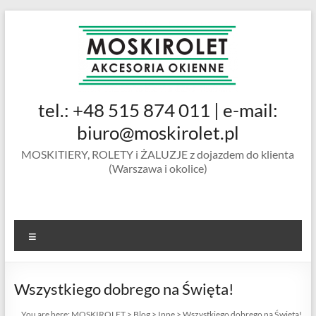
Skip
to
content
MOSKIROLET
tel.: +48 515 874 011 | e-mail:
siatki na
owady |
biuro@moskirolet.pl
moskitiery
MOSKITIERY, ROLETY i ŻALUZJE z dojazdem do klienta
okienne |
(Warszawa i okolice)
rolety i
żaluzje |
moskitiery
ramkowe i
Menu
drzwiowe
|
Warszawa
Wszystkiego dobrego na Święta!
You are here:
MOSKIROLET
>
Blog
>
Inne
>
Wszystkiego dobrego na Święta!