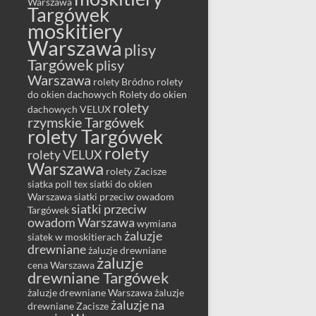
Warszawa
Targówek
moskitiery
Warszawa
plisy
Targówek
plisy
Warszawa
rolety Bródno
rolety
do okien dachowych
Rolety do okien
rolety
dachowych VELUX
rzymskie Targówek
rolety Targówek
rolety
rolety VELUX
Warszawa
rolety Zacisze
siatka poll tex
siatki do okien
Warszawa
siatki przeciw owadom
siatki przeciw
Targówek
owadom Warszawa
wymiana
żaluzje
siatek w moskitierach
drewniane
żaluzje drewniane
żaluzje
cena Warszawa
drewniane Targówek
żaluzje drewniane Warszawa
żaluzje
żaluzje na
drewniane Zacisze