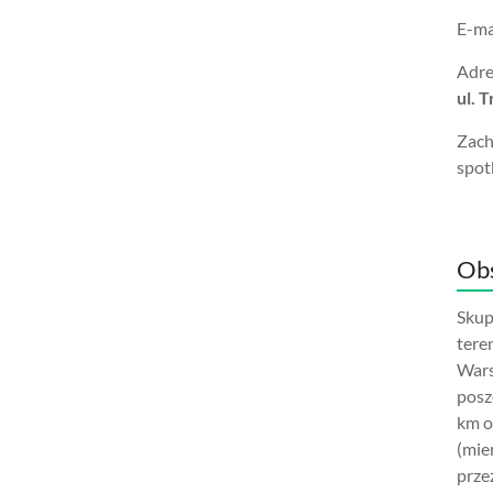
E-ma
Adre
ul. 
Zach
spot
Obs
Skup
tere
Wars
posz
km o
(mie
prze