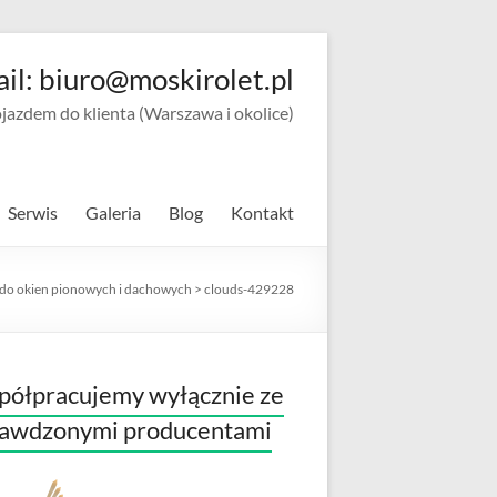
ail: biuro@moskirolet.pl
zdem do klienta (Warszawa i okolice)
Serwis
Galeria
Blog
Kontakt
 do okien pionowych i dachowych
>
clouds-429228
ółpracujemy wyłącznie ze
rawdzonymi producentami