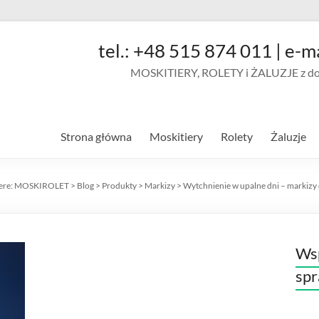
tel.: +48 515 874 011 | e-m
MOSKITIERY, ROLETY i ŻALUZJE z doja
Strona główna
Moskitiery
Rolety
Żaluzje
ere:
MOSKIROLET
>
Blog
>
Produkty
>
Markizy
>
Wytchnienie w upalne dni – markizy
Wsp
sp