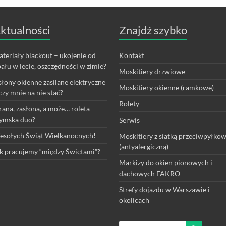
ktualności
Znajdź szybko
teriały blackout – ukojenie od
Kontakt
ału w lecie, oszczędności w zimie?
Moskitiery drzwiowe
łony okienne zasilane elektryczne
Moskitiery okienne (ramkowe)
czy mnie na nie stać?
Rolety
rana, zasłona, a może… roleta
ymska duo?
Serwis
sołych Świąt Wielkanocnych!
Moskitiery z siatką przeciwpyłko
(antyalergiczną)
k pracujemy “między Świętami”?
Markizy do okien pionowych i
dachowych FAKRO
Strefy dojazdu w Warszawie i
okolicach