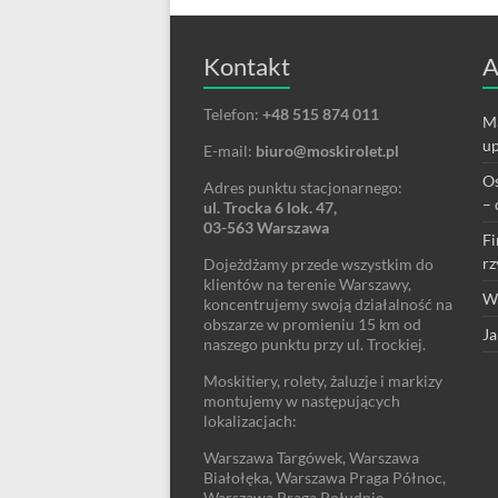
Kontakt
A
Telefon:
+48 515 874 011
Ma
up
E-mail:
biuro@moskirolet.pl
Os
Adres punktu stacjonarnego:
– 
ul. Trocka 6 lok. 47,
03-563 Warszawa
Fi
rz
Dojeżdżamy przede wszystkim do
klientów na terenie Warszawy,
We
koncentrujemy swoją działalność na
obszarze w promieniu 15 km od
Ja
naszego punktu przy ul. Trockiej.
Moskitiery, rolety, żaluzje i markizy
montujemy w następujących
lokalizacjach:
Warszawa Targówek, Warszawa
Białołęka, Warszawa Praga Północ,
Warszawa Praga Południe,