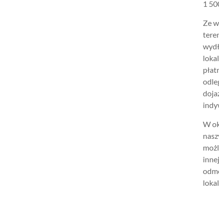
1 500
Ze w
tere
wydł
loka
płat
odle
doja
indy
W ok
nasz
możl
inne
odmo
lokal