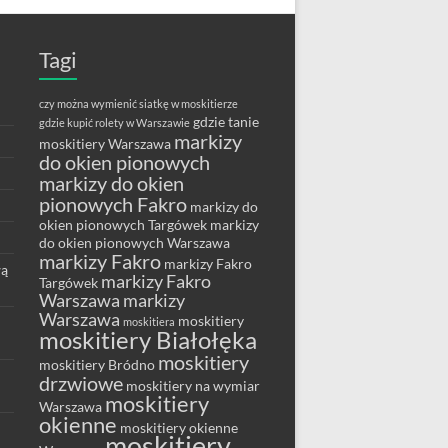
Tagi
czy można wymienić siatkę w moskitierze
gdzie tanie
gdzie kupić rolety w Warszawie
markizy
moskitiery Warszawa
do okien pionowych
markizy do okien
pionowych Fakro
markizy do
okien pionowych Targówek
markizy
do okien pionowych Warszawa
markizy Fakro
markizy Fakro
wą
markizy Fakro
Targówek
Warszawa
markizy
Warszawa
moskitiery
moskitiera
moskitiery Białołęka
moskitiery
moskitiery Bródno
drzwiowe
moskitiery na wymiar
moskitiery
Warszawa
okienne
moskitiery okienne
moskitiery