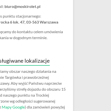
il:
biuro@moskirolet.pl
s punktu stacjonarnego:
Trocka 6 lok. 47, 03-563 Warszawa
ęcamy do kontaktu celem umówienia
kania w dogodnym terminie.
ługiwane lokalizacje
iamy obszar naszego działania na
nie Targówka i prawobrzeżnej
zawy. Aby wyjść Państwu naprzeciw
erzyliśmy strefę dojazdu do obszaru 15
d naszego punktu na Trockiej
rzone wg odległości sugerowanej
z
Mapy Google
) dla zamówień powyżej