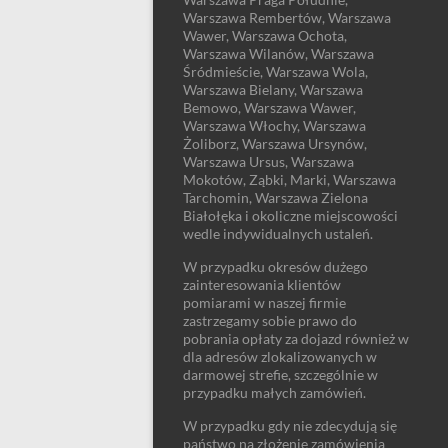
Warszawa Rembertów, Warszawa
Wawer, Warszawa Ochota,
Warszawa Wilanów, Warszawa
Śródmieście, Warszawa Wola,
Warszawa Bielany, Warszawa
Bemowo, Warszawa Wawer,
Warszawa Włochy, Warszawa
Żoliborz, Warszawa Ursynów,
Warszawa Ursus, Warszawa
Mokotów, Ząbki, Marki, Warszawa
Tarchomin, Warszawa Zielona
Białołęka i okoliczne miejscowości
wedle indywidualnych ustaleń.
W przypadku okresów dużego
zainteresowania klientów
pomiarami w naszej firmie
zastrzegamy sobie prawo do
pobrania opłaty za dojazd również w
dla adresów zlokalizowanych w
darmowej strefie, szczególnie w
przypadku małych zamówień.
W przypadku gdy nie zdecydują się
państwo na złożenie zamówienia