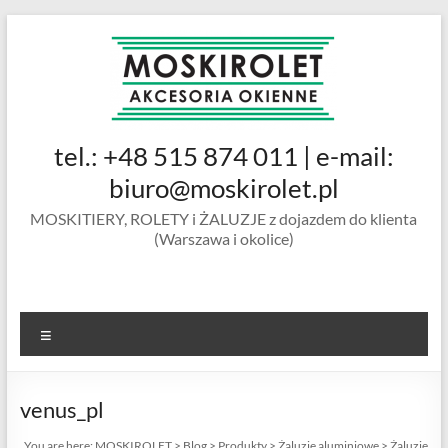
Skip
to
content
MOSKIROLET
tel.: +48 515 874 011 | e-mail:
siatki na
owady |
biuro@moskirolet.pl
moskitiery
MOSKITIERY, ROLETY i ŻALUZJE z dojazdem do klienta
okienne |
(Warszawa i okolice)
rolety i
żaluzje |
moskitiery
ramkowe i
Menu
drzwiowe
|
Warszawa
venus_pl
You are here:
MOSKIROLET
>
Blog
>
Produkty
>
Żaluzje aluminiowe
>
Żaluzje