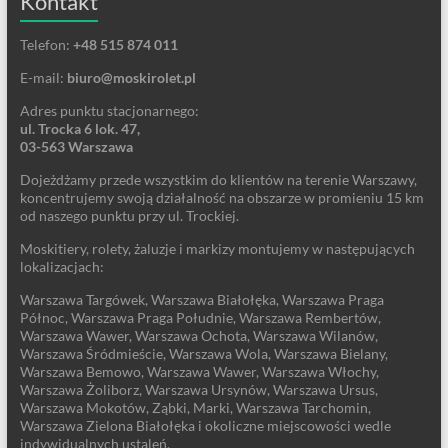
Kontakt
Telefon:
+48 515 874 011
E-mail:
biuro@moskirolet.pl
Adres punktu stacjonarnego:
ul. Trocka 6 lok. 47,
03-563 Warszawa
Dojeżdżamy przede wszystkim do klientów na terenie Warszawy,
koncentrujemy swoją działalność na obszarze w promieniu 15 km
od naszego punktu przy ul. Trockiej.
Moskitiery, rolety, żaluzje i markizy montujemy w następujących
lokalizacjach:
Warszawa Targówek, Warszawa Białołęka, Warszawa Praga
Północ, Warszawa Praga Południe, Warszawa Rembertów,
Warszawa Wawer, Warszawa Ochota, Warszawa Wilanów,
Warszawa Śródmieście, Warszawa Wola, Warszawa Bielany,
Warszawa Bemowo, Warszawa Wawer, Warszawa Włochy,
Warszawa Żoliborz, Warszawa Ursynów, Warszawa Ursus,
Warszawa Mokotów, Ząbki, Marki, Warszawa Tarchomin,
Warszawa Zielona Białołęka i okoliczne miejscowości wedle
indywidualnych ustaleń.