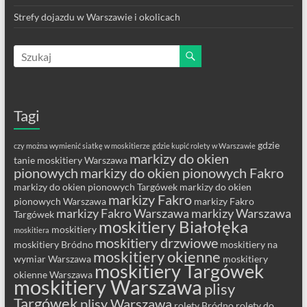
Strefy dojazdu w Warszawie i okolicach
Tagi
gdzie
czy można wymienić siatkę w moskitierze
gdzie kupić rolety w Warszawie
markizy do okien
tanie moskitiery Warszawa
pionowych
markizy do okien pionowych Fakro
markizy do okien pionowych Targówek
markizy do okien
markizy Fakro
pionowych Warszawa
markizy Fakro
markizy Fakro Warszawa
markizy Warszawa
Targówek
moskitiery Białołęka
moskitiery
moskitiera
moskitiery drzwiowe
moskitiery Bródno
moskitiery na
moskitiery okienne
wymiar Warszawa
moskitiery
moskitiery Targówek
okienne Warszawa
moskitiery Warszawa
plisy
Targówek
plisy Warszawa
rolety Bródno
rolety do