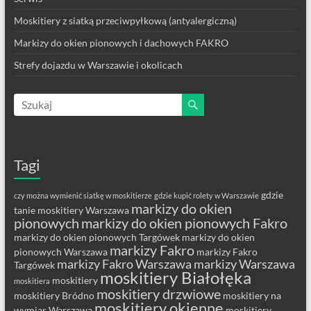
Moskitiery z siatką przeciwpyłkową (antyalergiczną)
Markizy do okien pionowych i dachowych FAKRO
Strefy dojazdu w Warszawie i okolicach
Tagi
gdzie
czy można wymienić siatkę w moskitierze
gdzie kupić rolety w Warszawie
markizy do okien
tanie moskitiery Warszawa
pionowych
markizy do okien pionowych Fakro
markizy do okien pionowych Targówek
markizy do okien
markizy Fakro
pionowych Warszawa
markizy Fakro
markizy Fakro Warszawa
markizy Warszawa
Targówek
moskitiery Białołęka
moskitiery
moskitiera
moskitiery drzwiowe
moskitiery Bródno
moskitiery na
moskitiery okienne
wymiar Warszawa
moskitiery