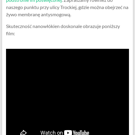
naszego punktu przy ulicy Trockiej, gdzie można obejrzeć na
żywo membranę antysmogową.
Skuteczność nanowłókien doskonale obrazuje poniższy
film: