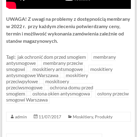
UWAGA! Z uwagi na problemy z dostępnością membrany
w 2022 r. przy każdym zleceniu potwierdzamy ceny,
termin i możliwość wykonania zamówienia zależnie od
stanów magazynowych.
Tagi:
jak ochronić dom przed smogiem
membrany
antysmogowe
membrany przeciw
smogowi
moskitiery antsmogowe
moskitiery
antysmogowe Warszawa
moskitiery
przeciwpyłowe
moskitoery
przeciwsmogowe
ochrona domu przed
smogiem
osłona okien antysmogowa
osłony przeciw
smogowi Warszawa
admin
11/07/2017
Moskitiery
,
Produkty