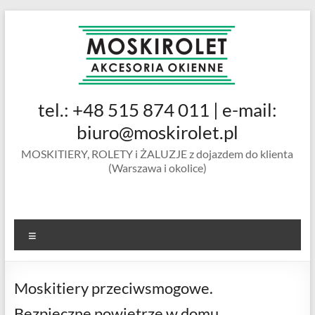
Skip
to
content
MOSKIROLET
tel.: +48 515 874 011 | e-mail:
siatki na
owady |
biuro@moskirolet.pl
moskitiery
MOSKITIERY, ROLETY i ŻALUZJE z dojazdem do klienta
okienne |
(Warszawa i okolice)
rolety i
żaluzje |
moskitiery
ramkowe i
Menu
drzwiowe
|
Warszawa
Moskitiery przeciwsmogowe.
Bezpieczne powietrze w domu.