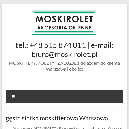
Skip
to
content
MOSKIROLET
tel.: +48 515 874 011 | e-mail:
siatki na
owady |
biuro@moskirolet.pl
moskitiery
MOSKITIERY, ROLETY i ŻALUZJE z dojazdem do klienta
okienne |
(Warszawa i okolice)
rolety i
żaluzje |
moskitiery
ramkowe i
Menu
drzwiowe
|
Warszawa
gęsta siatka moskitierowa Warszawa
You are here:
MOSKIROLET
>
Blog
>
gęsta siatka moskitierowa Warszawa