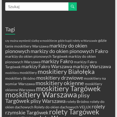
Tagi
gdzie
czy można wymienić siatkę w moskitierze
gdzie kupić rolety w Warszawie
markizy do okien
tanie moskitiery Warszawa
pionowych
markizy do okien pionowych Fakro
markizy do okien pionowych Targówek
markizy do okien
markizy Fakro
pionowych Warszawa
markizy Fakro
markizy Fakro Warszawa
markizy Warszawa
Targówek
moskitiery Białołęka
moskitiery
moskitiera
moskitiery drzwiowe
moskitiery Bródno
moskitiery na
moskitiery okienne
wymiar Warszawa
moskitiery
moskitiery Targówek
okienne Warszawa
moskitiery Warszawa
plisy
Targówek
plisy Warszawa
rolety Bródno
rolety do
rolety
okien dachowych
Rolety do okien dachowych VELUX
rolety Targówek
rzymskie Targówek